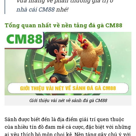
vừa mang về phần thưởng giá trị ở
nhà cái CM88
nhé!
Tổng quan nhất về nền tảng đá gà CM88
Giới thiệu vài nét về sảnh đá gà CM88
Sảnh được biết đến là địa điểm giải trí quen thuộc
của nhiều tín đồ đam mê cá cược, đặc biệt với những
ai yêu thích bộ môn chọi kê. Nền tảng gây chú ý với