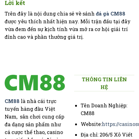
Lời kết
Trên đây là nội dung chia sẻ về sảnh
đá gà CM88
được yêu thích nhất hiện nay. Mỗi trận đấu tại đây
vừa đem đến sự kịch tính vừa mở ra cơ hội giải trí
đỉnh cao và phần thưởng giá trị.
THÔNG TIN LIÊN
HỆ
CM88
là nhà cái trực
Tên Doanh Nghiệp:
tuyến hàng đầu Việt
CM88
Nam, sân chơi cung cấp
Website:
https://casinos
đa dạng sản phẩm như
cá cược thể thao, casino
Địa chỉ: 206/5 Xô Viết