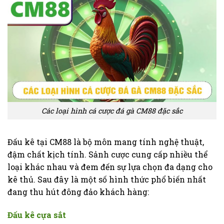
Các loại hình cá cược đá gà CM88 đặc sắc
Đấu kê tại CM88 là bộ môn mang tính nghệ thuật,
đậm chất kịch tính. Sảnh cược cung cấp nhiều thể
loại khác nhau và đem đến sự lựa chọn đa dạng cho
kê thủ. Sau đây là một số hình thức phổ biến nhất
đang thu hút đông đảo khách hàng:
Đấu kê cựa sắt