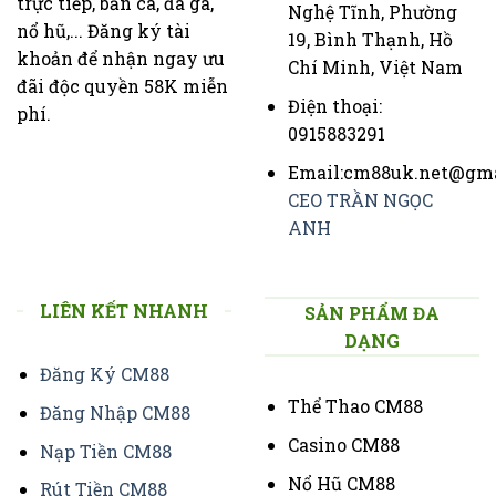
trực tiếp, bắn cá, đá gà,
Nghệ Tĩnh, Phường
nổ hũ,... Đăng ký tài
19, Bình Thạnh, Hồ
khoản để nhận ngay ưu
Chí Minh, Việt Nam
đãi độc quyền 58K miễn
Điện thoại:
phí.
0915883291
Email:
cm88uk.net@gma
CEO TRẦN NGỌC
ANH
LIÊN KẾT NHANH
SẢN PHẨM ĐA
DẠNG
Đăng Ký CM88
Thể Thao CM88
Đăng Nhập CM88
Casino CM88
Nạp Tiền CM88
Nổ Hũ CM88
Rút Tiền CM88