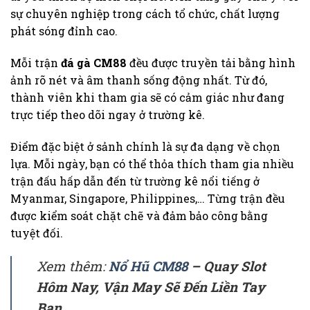
sự chuyên nghiệp trong cách tổ chức, chất lượng
phát sóng đỉnh cao.
Mỗi trận
đá gà CM88
đều được truyền tải bằng hình
ảnh rõ nét và âm thanh sống động nhất. Từ đó,
thành viên khi tham gia sẽ có cảm giác như đang
trực tiếp theo dõi ngay ở trường kê.
Điểm đặc biệt ở sảnh chính là sự đa dạng về chọn
lựa. Mỗi ngày, bạn có thể thỏa thích tham gia nhiều
trận đấu hấp dẫn đến từ trường kê nổi tiếng ở
Myanmar, Singapore, Philippines,… Từng trận đều
được kiểm soát chặt chẽ và đảm bảo công bằng
tuyệt đối.
Xem thêm:
Nổ Hũ CM88
– Quay Slot
Hôm Nay, Vận May Sẽ Đến Liền Tay
Bạn