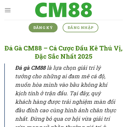
Skip
to
content
ĐĂNG KÝ
ĐĂNG NHẬP
Đá Gà CM88 – Cá Cược Đấu Kê Thú Vị,
Đặc Sắc Nhất 2025
Đá gà CM88
là lựa chọn giải trí lý
tưởng cho những ai đam mê cá độ,
muốn hòa mình vào bầu không khí
kịch tính ở trận đấu. Tại đây, quý
khách hàng được trải nghiệm màn đối
đầu đỉnh cao cùng hình ảnh chân thực
nhất. Đừng bỏ qua cơ hội vừa giải trí