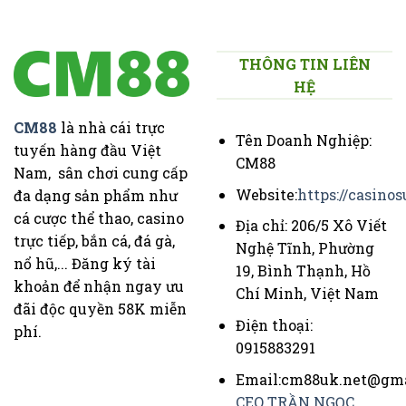
THÔNG TIN LIÊN
HỆ
CM88
là nhà cái trực
Tên Doanh Nghiệp:
tuyến hàng đầu Việt
CM88
Nam, sân chơi cung cấp
Website:
https://casinos
đa dạng sản phẩm như
cá cược thể thao, casino
Địa chỉ: 206/5 Xô Viết
trực tiếp, bắn cá, đá gà,
Nghệ Tĩnh, Phường
nổ hũ,... Đăng ký tài
19, Bình Thạnh, Hồ
khoản để nhận ngay ưu
Chí Minh, Việt Nam
đãi độc quyền 58K miễn
Điện thoại:
phí.
0915883291
Email:
cm88uk.net@gma
CEO TRẦN NGỌC