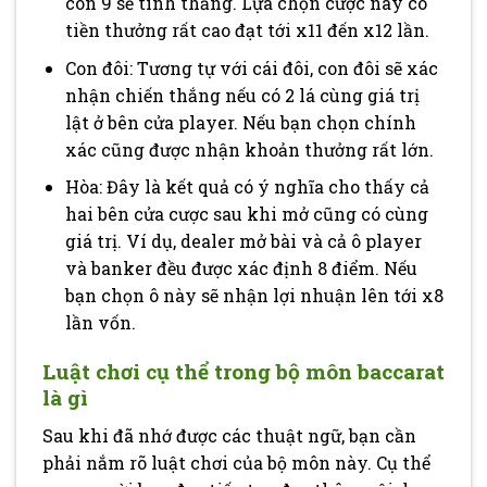
con 9 sẽ tính thắng. Lựa chọn cược này có
tiền thưởng rất cao đạt tới x11 đến x12 lần.
Con đôi: Tương tự với cái đôi, con đôi sẽ xác
nhận chiến thắng nếu có 2 lá cùng giá trị
lật ở bên cửa player. Nếu bạn chọn chính
xác cũng được nhận khoản thưởng rất lớn.
Hòa: Đây là kết quả có ý nghĩa cho thấy cả
hai bên cửa cược sau khi mở cũng có cùng
giá trị. Ví dụ, dealer mở bài và cả ô player
và banker đều được xác định 8 điểm. Nếu
bạn chọn ô này sẽ nhận lợi nhuận lên tới x8
lần vốn.
Luật chơi cụ thể trong bộ môn baccarat
là gì
Sau khi đã nhớ được các thuật ngữ, bạn cần
phải nắm rõ luật chơi của bộ môn này. Cụ thể