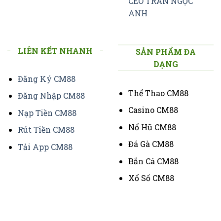
CEO TRẦN NGỌC
ANH
LIÊN KẾT NHANH
SẢN PHẨM ĐA
DẠNG
Đăng Ký CM88
Thể Thao CM88
Đăng Nhập CM88
Casino CM88
Nạp Tiền CM88
Nổ Hũ CM88
Rút Tiền CM88
Đá Gà CM88
Tải App CM88
Bắn Cá CM88
Xổ Số CM88