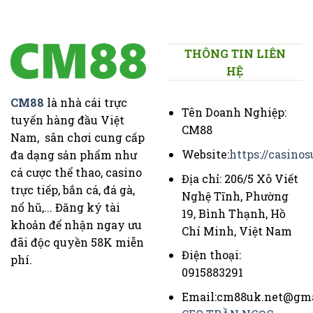
THÔNG TIN LIÊN
HỆ
CM88
là nhà cái trực
Tên Doanh Nghiệp:
tuyến hàng đầu Việt
CM88
Nam, sân chơi cung cấp
Website:
https://casinos
đa dạng sản phẩm như
cá cược thể thao, casino
Địa chỉ: 206/5 Xô Viết
trực tiếp, bắn cá, đá gà,
Nghệ Tĩnh, Phường
nổ hũ,... Đăng ký tài
19, Bình Thạnh, Hồ
khoản để nhận ngay ưu
Chí Minh, Việt Nam
đãi độc quyền 58K miễn
Điện thoại:
phí.
0915883291
Email:
cm88uk.net@gma