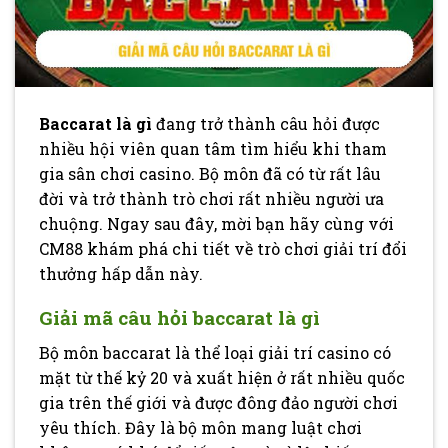
Baccarat là gì
đang trở thành câu hỏi được
nhiều hội viên quan tâm tìm hiểu khi tham
gia sân chơi casino. Bộ môn đã có từ rất lâu
đời và trở thành trò chơi rất nhiều người ưa
chuộng. Ngay sau đây, mời bạn hãy cùng với
CM88 khám phá chi tiết về trò chơi giải trí đổi
thưởng hấp dẫn này.
Giải mã câu hỏi baccarat là gì
Bộ môn baccarat là thể loại giải trí casino có
mặt từ thế kỷ 20 và xuất hiện ở rất nhiều quốc
gia trên thế giới và được đông đảo người chơi
yêu thích. Đây là bộ môn mang luật chơi